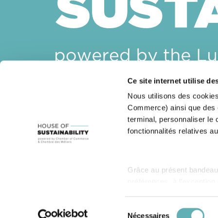
Ce site internet utilise de
House of Sustainability
Nous utilisons des cookies
14, rue Erasme
Commerce) ainsi que des co
L-1468 Luxembourg
terminal, personnaliser le
Email :
sustainability@cc.lu
fonctionnalités relatives au
Grâce au présent bandeau,
préférences, à l’exception
description des différents 
Politique de protection des données personnelles
Gestion d
Sélection
Nécessaires