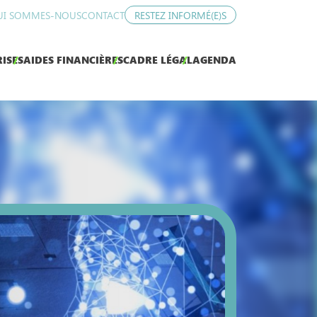
UI SOMMES-NOUS
CONTACT
RESTEZ INFORMÉ(E)S
ISES
AIDES FINANCIÈRES
CADRE LÉGAL
AGENDA