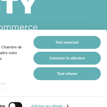
Tout autoriser
 la Chambre de
aître votre
Autoriser la sélection
es
Tout refuser
 vos
. Une
e web
éco-responsable
ing
Afficher les détails