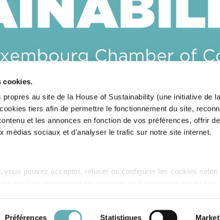
s cookies.
CONTACTEZ-NOUS
 propres au site de la House of Sustainability (une initiative de
okies tiers afin de permettre le fonctionnement du site, reconn
RESTEZ INFORMÉ(E)S
 contenu et les annonces en fonction de vos préférences, offrir d
x médias sociaux et d'analyser le trafic sur notre site internet.
 vous pouvez accepter, refuser ou configurer les cookies selon
 des cookies strictement nécessaires au fonctionnement du site
cookies est accessible sous l’onglet « Détails » ci-dessus.
Sit
es cookies
Déclaration sur l'accessibilité
Préférences
Statistiques
Market