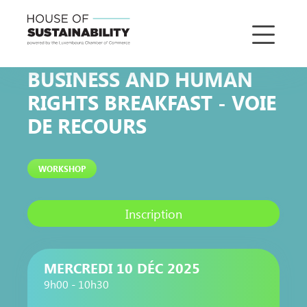
BUSINESS AND HUMAN
RIGHTS BREAKFAST - VOIE
DE RECOURS
WORKSHOP
Inscription
MERCREDI 10 DÉC 2025
9h00 - 10h30