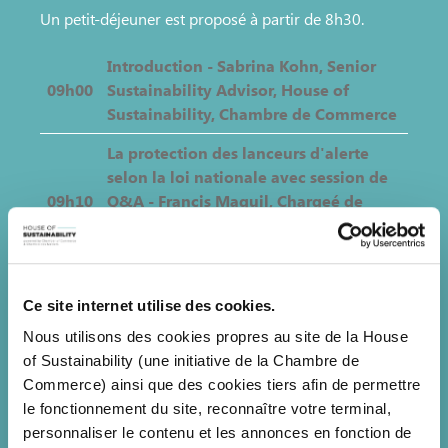
Un petit-déjeuner est proposé à partir de 8h30.
Introduction - Sabrina Kohn, Senior
09h00
Sustainability Advisor, House of
Sustainability, Chambre de Commerce
La protection des lanceurs d'alerte
selon la loi nationale avec session de
09h10
Q&A - Francis Maquil, Chargeé de
direction, Office des signalements,
Ministère de la Justice
Echange de bonnes pratiques entre les
09h45
Ce site internet utilise des cookies.
participants
Nous utilisons des cookies propres au site de la House
Informations pratiques
of Sustainability (une initiative de la Chambre de
Commerce) ainsi que des cookies tiers afin de permettre
Quand ?
10 décembre 2025, de 9h00 à 10h30.
le fonctionnement du site, reconnaître votre terminal,
Accueil et petit-déjeuner à partir de 8h30.
personnaliser le contenu et les annonces en fonction de
Où ?
Chambre de Commerce, 7 rue Alcide de