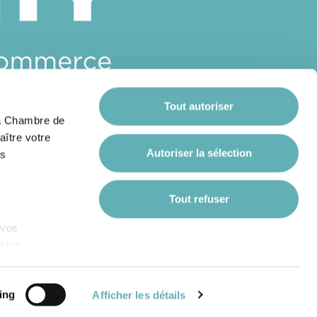
Tout autoriser
 la Chambre de
aître votre
Autoriser la sélection
es
Tout refuser
 vos
. Une
e web
éco-responsable
ing
Afficher les détails