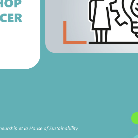
HOP
CER
E
eurship et la House of Sustainability