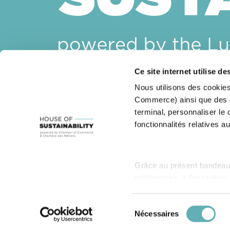
Ce site internet utilise de
House of Sustainability
Nous utilisons des cookies
14, rue Erasme
Commerce) ainsi que des co
L-1468 Luxembourg
terminal, personnaliser le
Email :
sustainability@cc.lu
fonctionnalités relatives au
Grâce au présent bandeau,
préférences, à l’exception
description des différents 
Politique de protection des données personnelles
Gestion d
Sélection
Nécessaires
du