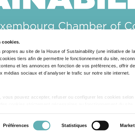
s cookies.
CONTACTEZ-NOUS
 propres au site de la House of Sustainability (une initiative de
okies tiers afin de permettre le fonctionnement du site, reconn
RESTEZ INFORMÉ(E)S
 contenu et les annonces en fonction de vos préférences, offrir d
x médias sociaux et d'analyser le trafic sur notre site internet.
 vous pouvez accepter, refuser ou configurer les cookies selon
 des cookies strictement nécessaires au fonctionnement du site
cookies est accessible sous l’onglet « Détails » ci-dessus.
Sit
es cookies
Déclaration sur l'accessibilité
Préférences
Statistiques
Market