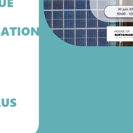
UE
ATION
LUS