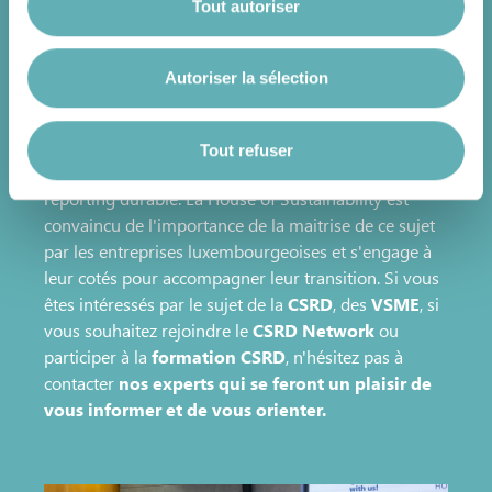
experts Luxembourgeois de participer
Tout autoriser
activement à la simplification des normes ESRS
.
Autoriser la sélection
Vous avez la possibilité de modifier ou retirer votre
consentement à tout moment en cliquant sur l’icône
Cette journée à la fois informative, technique et
flottante en bas à gauche de chaque page.
pratique s'inscrit dans la continuité des services
Tout refuser
offert par la House of Sustainability en matière de
reporting durable. La House of Sustainability est
convaincu de l'importance de la maitrise de ce sujet
Pour de plus amples informations sur la manière dont
par les entreprises luxembourgeoises et s'engage à
nous utilisons les cookies et sommes amenés à traiter
leur cotés pour accompagner leur transition. Si vous
vos données personnelles, vous pouvez consulter notre
êtes intéressés par le sujet de la
CSRD
, des
VSME
, si
Charte d’usage des cookies
et notre
Politique de
vous souhaitez rejoindre le
CSRD Network
ou
protection des données personnelles
.
participer à la
formation CSRD
, n'hésitez pas à
contacter
nos experts qui se feront un plaisir de
vous informer et de vous orienter.