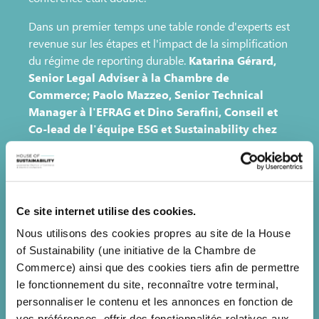
Dans un premier temps une table ronde d'experts est
revenue sur les étapes et l'impact de la simplification
du régime de reporting durable.
Katarina Gérard,
Senior Legal Adviser à la Chambre de
Commerce; Paolo Mazzeo, Senior Technical
Manager à l'EFRAG et Dino Serafini, Conseil et
Co-lead de l'équipe ESG et Sustainability chez
Arendt
, ont ainsi pu partager leur recommendations
et répondre aux questions des participants sur
l'avenir du reporting de durabilité.
Dans un second temps ce sont les experts EFRAG qui
Ce site internet utilise des cookies.
ont partagé le détail des simplifications proposées
Nous utilisons des cookies propres au site de la House
pour les futurs standards ESRS.
Paolo Mazzeo
of Sustainability (une initiative de la Chambre de
Senior Technical Manager - CCS, Liad Ortar
Commerce) ainsi que des cookies tiers afin de permettre
Senior Technical Manager - Environment, Julian
le fonctionnement du site, reconnaître votre terminal,
Mueller Advanced Technical manager - Social,
personnaliser le contenu et les annonces en fonction de
et Aisa Batista, Junior Technical Manager -
vos préférences, offrir des fonctionnalités relatives aux