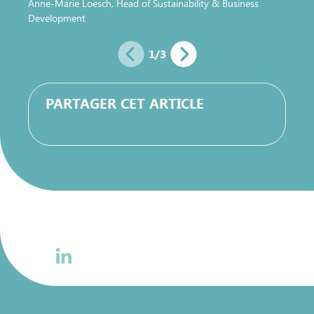
Anne-Marie Loesch, Head of Sustainability & Business
Michae
Development
avocat
1
/
3
PARTAGER CET ARTICLE