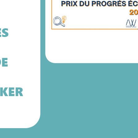
ÈS
DE
KER