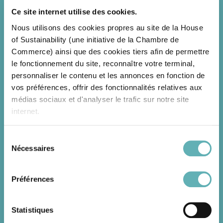
déployées sur infrastructures ferroviaires, éoliennes
Ce site internet utilise des cookies.
de taille moyenne adaptées à des sites industriels,
Nous utilisons des cookies propres au site de la House
analyses environnementales via données satellites,
of Sustainability (une initiative de la Chambre de
solutions de végétalisation urbaine, technologies de
Commerce) ainsi que des cookies tiers afin de permettre
prolongation de la durée de vie des batteries,
le fonctionnement du site, reconnaître votre terminal,
réutilisation de matériaux complexes dans la
personnaliser le contenu et les annonces en fonction de
construction, ou encore éseaux de caméras alimentés
vos préférences, offrir des fonctionnalités relatives aux
par l’IA pour détecter et localiser les incendies de
médias sociaux et d'analyser le trafic sur notre site
forêt.
internet.
Point d’orgue de la visite, la réception officielle à la
Résidence de S.E. Marc Ungeheuer, Ambassadeur du
Sélection
Grand-Duché de Luxembourg en France, a offert une
Nécessaires
du
Grâce au présent bandeau, vous pouvez accepter,
plateforme précieuse d’échanges entre acteurs
consentement
refuser ou configurer les cookies selon vos préférences,
luxembourgeois et partenaires internationaux.
à l’exception des cookies strictement nécessaires au
Préférences
fonctionnement du site. Une description des différents
Avec une présence croissante et de plus en plus
cookies est accessible sous l’onglet « Détails » ci-
visible, le Luxembourg continue de renforcer sa
Statistiques
dessus.
position comme acteur proactif de la construction