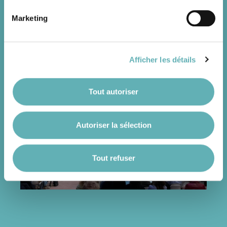
d’une économie mondiale durable.
Marketing
Photos: © ChangeNow / Chambre de Commerce /
Il est précisé que la navigation sur le site et certaines
Wabisabi Photographie – Sabrina Atmadjaya
fonctionnalités (ex : lecture de vidéos, partage sur les
réseaux sociaux, sauvegarde des préférences de lecture
Afficher les détails
vidéo, personnalisation de l’affichage du site) peuvent
être affectées en cas de refus de tous les cookies ou des
cookies non nécessaires.
Tout autoriser
Autoriser la sélection
Vous avez la possibilité de modifier ou retirer votre
consentement à tout moment en cliquant sur l’icône
flottante en bas à gauche de chaque page.
Tout refuser
Pour de plus amples informations sur la manière dont
nous utilisons les cookies et sommes amenés à traiter
vos données personnelles, vous pouvez consulter notre