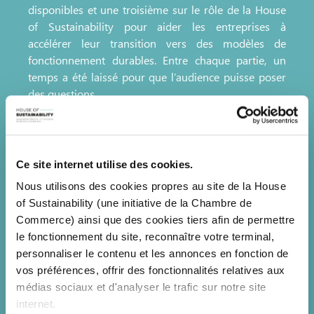
disponibles et une troisième sur le rôle de la House
of Sustainability pour aider les entreprises à
accélérer leur transition vers des modèles de
fonctionnement durables. Entre chaque partie, un
temps a été laissé pour que l’audience puisse poser
des questions.
La première session présentant les nombreuses
initiatives de la Commission européenne pour
soutenir la double transition des PMEs a été
Ce site internet utilise des cookies.
fortement appréciée grâce à la multitude de projets
Nous utilisons des cookies propres au site de la House
communautaires en cours présentés par Linda
of Sustainability (une initiative de la Chambre de
Perina, Policy Assistant, Climate, Energy and
Commerce) ainsi que des cookies tiers afin de permettre
Sustainable Development auprès de la Direction
le fonctionnement du site, reconnaître votre terminal,
Générale du Marché intéreur, de l’Industrie, de
personnaliser le contenu et les annonces en fonction de
l’Entrepreneuriat et des PME. Afin de pouvoir
vos préférences, offrir des fonctionnalités relatives aux
poursuivre les priorités du Green reporting, de
médias sociaux et d'analyser le trafic sur notre site
l’efficacité énergétique, de la circularité ainsi que la
internet.
durabilité sociale, la Commission a mis en place