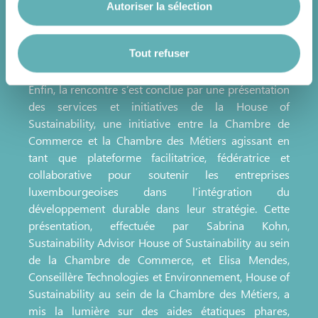
Autoriser la sélection
consommation énergétique d’au moins de 5%. Dans
Vous avez la possibilité de modifier ou retirer votre
le cadre du projet EENergy, des subventions jusqu’à
consentement à tout moment en cliquant sur l’icône
10.000 euros avec un financement jusqu’à 100%
flottante en bas à gauche de chaque page.
Tout refuser
sont possibles.
Enfin, la rencontre s’est conclue par une présentation
Pour de plus amples informations sur la manière dont
des services et initiatives de la House of
nous utilisons les cookies et sommes amenés à traiter
Sustainability, une initiative entre la Chambre de
vos données personnelles, vous pouvez consulter notre
Commerce et la Chambre des Métiers agissant en
Charte d’usage des cookies
et notre
Politique de
tant que plateforme facilitatrice, fédératrice et
protection des données personnelles
.
collaborative pour soutenir les entreprises
luxembourgeoises dans l’intégration du
développement durable dans leur stratégie. Cette
présentation, effectuée par Sabrina Kohn,
Sustainability Advisor House of Sustainability au sein
de la Chambre de Commerce, et Elisa Mendes,
Conseillère Technologies et Environnement, House of
Sustainability au sein de la Chambre des Métiers, a
mis la lumière sur des aides étatiques phares,