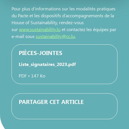
nous utilisons les cookies et sommes amenés à traiter
Pour plus d’informations sur les modalités pratiques
vos données personnelles, vous pouvez consulter notre
du Pacte et les dispositifs d’accompagnements de la
Charte d’usage des cookies
et notre
Politique de
House of Sustainability, rendez-vous
protection des données personnelles
.
sur
www.sustainability.lu
et contactez les équipes par
e-mail sous
sustainability@cc.lu
.
PIÈCES-JOINTES
Liste_signataires_2023.pdf
PDF • 147 Ko
PARTAGER CET ARTICLE