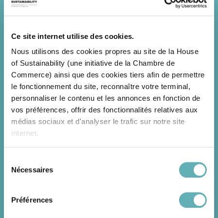
nommer une personne responsable des droits
de l'Homme dans l'organisation,
former les salariés concernés en matière
Ce site internet utilise des cookies.
d'entreprises et de droits de l'Homme,
Nous utilisons des cookies propres au site de la House
développer des instruments de gouvernance
of Sustainability (une initiative de la Chambre de
permettant d'identifier les risques et de prévenir
Commerce) ainsi que des cookies tiers afin de permettre
les violations de droits de l'Homme,
le fonctionnement du site, reconnaître votre terminal,
mettre en œuvre une ou plusieurs voies de
personnaliser le contenu et les annonces en fonction de
recours pour traiter les cas signalés de violation
vos préférences, offrir des fonctionnalités relatives aux
de droits de l'Homme,
médias sociaux et d'analyser le trafic sur notre site
publier un rapport annuel standardisé sur les
internet.
mesures mises en œuvre.
En signant le Pacte, les entreprises bénéficient des
Sélection
avantages suivants :
Nécessaires
du
Grâce au présent bandeau, vous pouvez accepter,
consentement
refuser ou configurer les cookies selon vos préférences,
une visibilité comme signataire,
à l’exception des cookies strictement nécessaires au
Préférences
des formations en matière d'entreprises et de
fonctionnement du site. Une description des différents
droits de l'Homme,