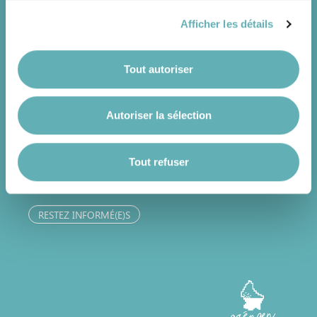
réseaux sociaux, sauvegarde des préférences de lecture
Afficher les détails
vidéo, personnalisation de l’affichage du site) peuvent
être affectées en cas de refus de tous les cookies ou des
cookies non nécessaires.
Tout autoriser
House of Sustainability
14, rue Erasme
L-1468 Luxembourg
Autoriser la sélection
Vous avez la possibilité de modifier ou retirer votre
Email :
sustainability@cc.lu
consentement à tout moment en cliquant sur l’icône
flottante en bas à gauche de chaque page.
Tout refuser
CONTACTEZ-NOUS
Pour de plus amples informations sur la manière dont
RESTEZ INFORMÉ(E)S
nous utilisons les cookies et sommes amenés à traiter
vos données personnelles, vous pouvez consulter notre
Charte d’usage des cookies
et notre
Politique de
protection des données personnelles
.