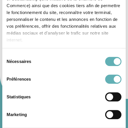
A
B
C
D
E
F
G
H
I
J
K
L
M
N
O
P
Commerce) ainsi que des cookies tiers afin de permettre
Q
R
S
T
U
V
W
X
Y
Z
le fonctionnement du site, reconnaître votre terminal,
personnaliser le contenu et les annonces en fonction de
vos préférences, offrir des fonctionnalités relatives aux
GES (Gaz à Effet de Serre)
médias sociaux et d'analyser le trafic sur notre site
internet.
Greenwashing
Sélection
Nécessaires
du
Grâce au présent bandeau, vous pouvez accepter,
consentement
refuser ou configurer les cookies selon vos préférences,
à l’exception des cookies strictement nécessaires au
Préférences
fonctionnement du site. Une description des différents
cookies est accessible sous l’onglet « Détails » ci-
Statistiques
dessus.
Marketing
Il est précisé que la navigation sur le site et certaines
fonctionnalités (ex : lecture de vidéos, partage sur les