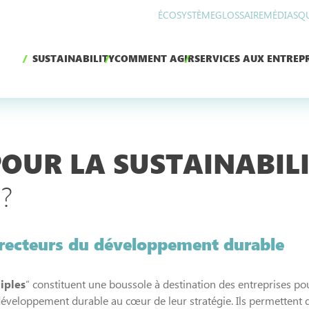
ÉCOSYSTÈME
GLOSSAIRE
MÉDIAS
Q
SUSTAINABILITY
COMMENT AGIR
SERVICES AUX ENTREPR
OUR LA SUSTAINABIL
?
directeurs du développement durable
iples
” constituent une boussole à destination des entreprises pou
éveloppement durable au cœur de leur stratégie. Ils permettent d