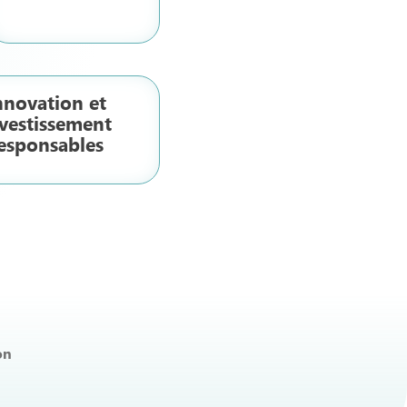
nnovation et
vestissement
esponsables
on