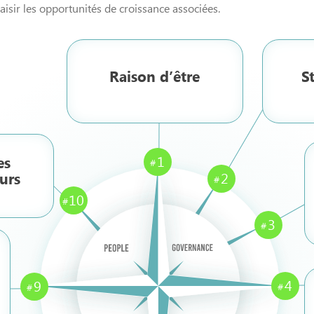
saisir les opportunités de croissance associées.
Raison d’être
S
1
es
2
urs
10
3
4
9