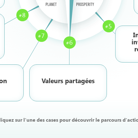
8
5
I
7
in
6
r
ion
Valeurs partagées
liquez sur l'une des cases pour découvrir le parcours d'acti