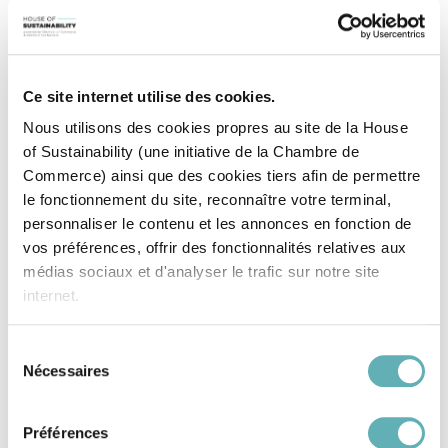
Experts RSE et développement durable
Ce site internet utilise des cookies.
Fédérations
Nous utilisons des cookies propres au site de la House
of Sustainability (une initiative de la Chambre de
Ministères
Commerce) ainsi que des cookies tiers afin de permettre
le fonctionnement du site, reconnaître votre terminal,
personnaliser le contenu et les annonces en fonction de
Experts thématiques Initiatives
vos préférences, offrir des fonctionnalités relatives aux
sectorielles Réseaux
médias sociaux et d'analyser le trafic sur notre site
internet.
Agences et Initiatives publiques
Sélection
Nécessaires
Organismes de formation
du
Grâce au présent bandeau, vous pouvez accepter,
consentement
refuser ou configurer les cookies selon vos préférences,
à l’exception des cookies strictement nécessaires au
Préférences
Experts scientifiques
fonctionnement du site. Une description des différents