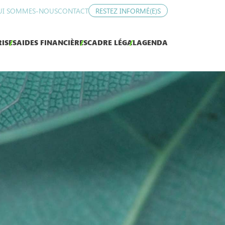
UI SOMMES-NOUS
CONTACT
RESTEZ INFORMÉ(E)S
ISES
AIDES FINANCIÈRES
CADRE LÉGAL
AGENDA