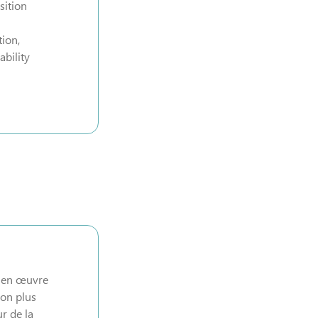
sition
tion,
ability
e en œuvre
ion plus
r de la