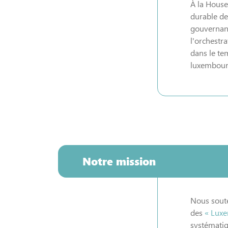
À la House
durable d
gouvernance
l'orchestra
dans le te
luxembour
Notre mission
Nous soute
des
« Luxe
systématiq