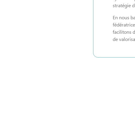
stratégie d
En nous ba
fédératric
facilitons 
de valoris