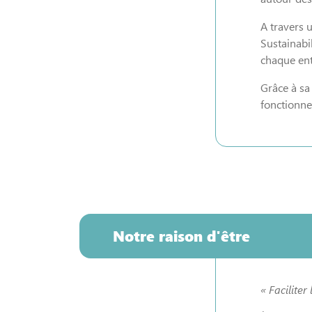
A travers 
Sustainabi
chaque ent
Grâce à sa 
fonctionn
Notre raison d'être
« F
aciliter