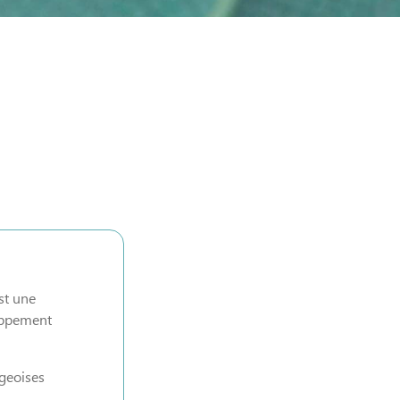
est une
loppement
rgeoises