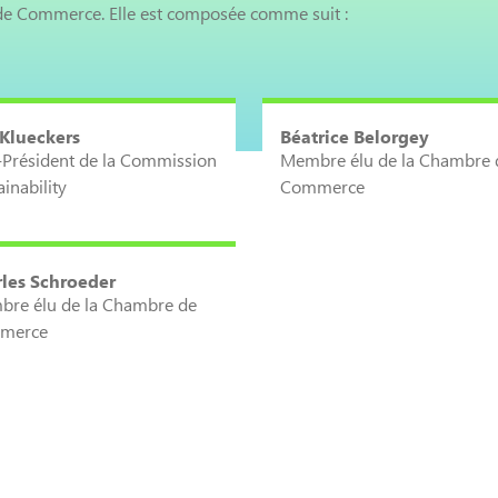
 de Commerce. Elle est composée comme suit :
 Klueckers
Béatrice Belorgey
-Président de la Commission
Membre élu de la Chambre 
ainability
Commerce
les Schroeder
re élu de la Chambre de
merce