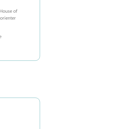
 House of
’orienter
e