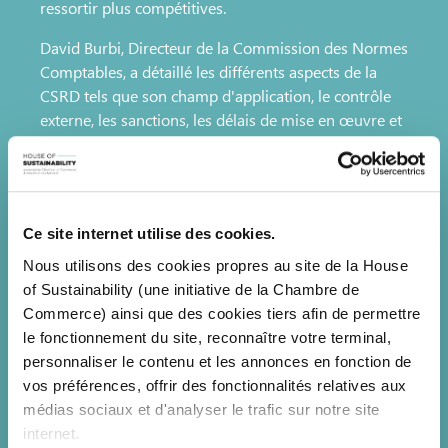
ressortir plus compétitives.
David Burbi, Directeur de la Commission des Normes
Comptables, a détaillé les différents aspects de la
CSRD tels que son champ d'application, le contrôle
externe, les sanctions, les délais de mise en œuvre et
la date d'application. Des explications claires et
précises qui ont permis aux participants de
comprendre véritablement les tenants et
aboutissants des réglementations. L’expert l’a
Ce site internet utilise des cookies.
souligné dès son entrée en matière : « il s’agit ici d’un
véritable changement de paradigme » et les
Nous utilisons des cookies propres au site de la House
entreprises doivent indéniablement s’y préparer.
of Sustainability (une initiative de la Chambre de
Commerce) ainsi que des cookies tiers afin de permettre
Pour décrypter les normes ESRS, ce n’est autre que
le fonctionnement du site, reconnaître votre terminal,
Patrick de Cambourg, Président de l'EFRAG
personnaliser le contenu et les annonces en fonction de
Sustainability Reporting Board, qui a partagé des
vos préférences, offrir des fonctionnalités relatives aux
précieuses explications sur la préparation à
médias sociaux et d'analyser le trafic sur notre site
l'implémentation des normes ESRS. Son discours
internet.
éclairé a mis en évidence les exigences clés et les