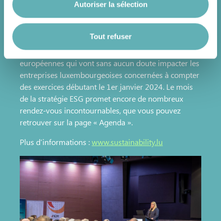
Autoriser la sélection
ensuite pu profiter d'un déjeuner de networking
Vous avez la possibilité de modifier ou retirer votre
convivial et échanger avec nos intervenants
consentement à tout moment en cliquant sur l’icône
flottante en bas à gauche de chaque page.
Tout refuser
Cet événement a offert aux participants une
compréhension approfondie des réglementations
européennes qui vont sans aucun doute impacter les
Pour de plus amples informations sur la manière dont
entreprises luxembourgeoises concernées à compter
nous utilisons les cookies et sommes amenés à traiter
des exercices débutant le 1er janvier 2024. Le mois
vos données personnelles, vous pouvez consulter notre
de la stratégie ESG promet encore de nombreux
Charte d’usage des cookies
et notre
Politique de
rendez-vous incontournables, que vous pouvez
protection des données personnelles
.
retrouver sur la page « Agenda ».
Plus d’informations :
www.sustainability.lu