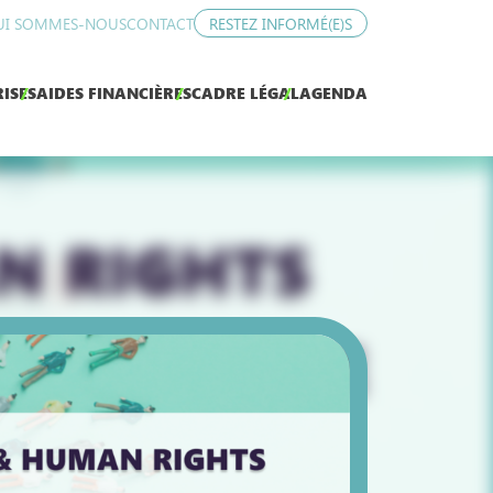
UI SOMMES-NOUS
CONTACT
RESTEZ INFORMÉ(E)S
ISES
AIDES FINANCIÈRES
CADRE LÉGAL
AGENDA