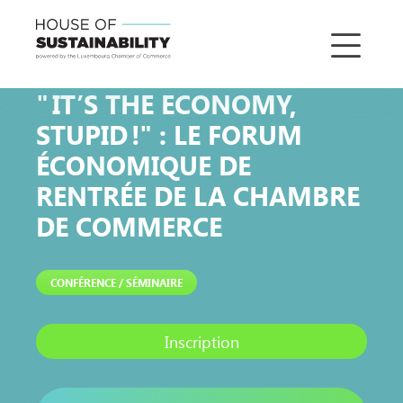
" IT’S THE ECONOMY,
STUPID !" : LE FORUM
ÉCONOMIQUE DE
RENTRÉE DE LA CHAMBRE
DE COMMERCE
CONFÉRENCE / SÉMINAIRE
Inscription