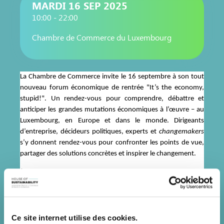
MARDI 16 SEP 2025
10:00 - 22:00
Chambre de Commerce du Luxembourg
La Chambre de Commerce invite le 16 septembre à son tout
nouveau forum économique de rentrée "It’s the economy,
stupid!". Un rendez-vous pour comprendre, débattre et
anticiper les grandes mutations économiques à l’œuvre – au
Luxembourg, en Europe et dans le monde. Dirigeants
d’entreprise, décideurs politiques, experts et
changemakers
s’y donnent rendez-vous pour confronter les points de vue,
partager des solutions concrètes et inspirer le changement.
À travers des tables rondes, des interventions de haut niveau
et des moments d’échange, le forum proposera une lecture
engagée des défis économiques actuels et encouragera à agir.
Car comme le disait James Carville, alors conseiller de la
campagne de Bill Clinton en 1992, « It’s the economy, stupid
Ce site internet utilise des cookies.