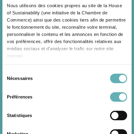
! »
Nous utilisons des cookies propres au site de la House
of Sustainability (une initiative de la Chambre de
Une question forte sera au cœur des échanges :
Commerce) ainsi que des cookies tiers afin de permettre
« Quel est le coût de l’inaction ? »
le fonctionnement du site, reconnaître votre terminal,
personnaliser le contenu et les annonces en fonction de
Autour de ce thème central, le forum explorera les
vos préférences, offrir des fonctionnalités relatives aux
conséquences économiques, sociales et politiques du statu
médias sociaux et d'analyser le trafic sur notre site
quo dans trois domaines clés qui façonnent déjà notre avenir
:
internet.
la transition démographique
Sélection
la transition énergétique
Nécessaires
du
Grâce au présent bandeau, vous pouvez accepter,
transition technologique
consentement
refuser ou configurer les cookies selon vos préférences,
à l’exception des cookies strictement nécessaires au
Préférences
fonctionnement du site. Une description des différents
PROGRAMME PREVISIONNEL
cookies est accessible sous l’onglet « Détails » ci-
Statistiques
dessus.
Marketing