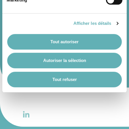
INSCRIPTION
Il est précisé que la navigation sur le site et certaines
fonctionnalités (ex : lecture de vidéos, partage sur les
réseaux sociaux, sauvegarde des préférences de lecture
Afficher les détails
vidéo, personnalisation de l’affichage du site) peuvent
Inscription
être affectées en cas de refus de tous les cookies ou des
cookies non nécessaires.
Tout autoriser
PARTAGER CET ARTICLE
Autoriser la sélection
Vous avez la possibilité de modifier ou retirer votre
consentement à tout moment en cliquant sur l’icône
flottante en bas à gauche de chaque page.
Tout refuser
Pour de plus amples informations sur la manière dont
nous utilisons les cookies et sommes amenés à traiter
vos données personnelles, vous pouvez consulter notre
Charte d’usage des cookies
et notre
Politique de
protection des données personnelles
.