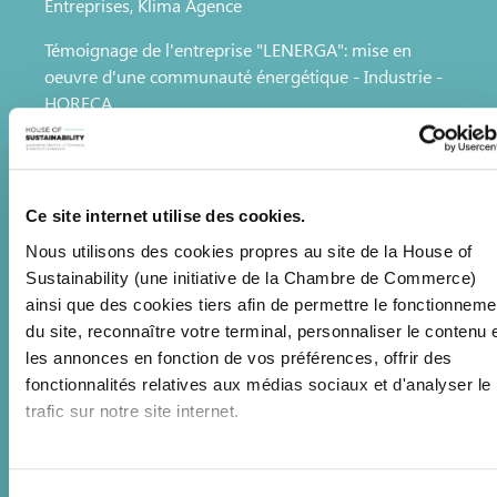
Entreprises, Klima Agence
Témoignage de l'entreprise "LENERGA": mise en
oeuvre d'une communauté énergétique - Industrie -
HORECA
Joël Da Cruz Antunes | Engineer & Project Manager
in Energy Transition, LENERGA
Q&A
Ce site internet utilise des cookies.
Mot de clôture
Nous utilisons des cookies propres au site de la House of
Anne-Marie Loesch | CEO, House of Sustainability
Sustainability (une initiative de la Chambre de Commerce)
ainsi que des cookies tiers afin de permettre le fonctionneme
Déjeuner de Networking
du site, reconnaître votre terminal, personnaliser le contenu 
les annonces en fonction de vos préférences, offrir des
INFORMATIONS PRATIQUES
fonctionnalités relatives aux médias sociaux et d'analyser le
trafic sur notre site internet.
Où ? Chambre de Commerce, 7 rue Alcide de
Gasperi, L-1615 Luxembourg-Kirchberg
Quand ? Mardi 30 juin 2026 de 10h00 à 12h00