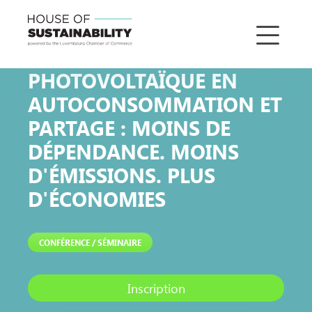
PHOTOVOLTAÏQUE EN
AUTOCONSOMMATION ET
PARTAGE : MOINS DE
DÉPENDANCE. MOINS
D'ÉMISSIONS. PLUS
D'ÉCONOMIES
CONFÉRENCE / SÉMINAIRE
Inscription