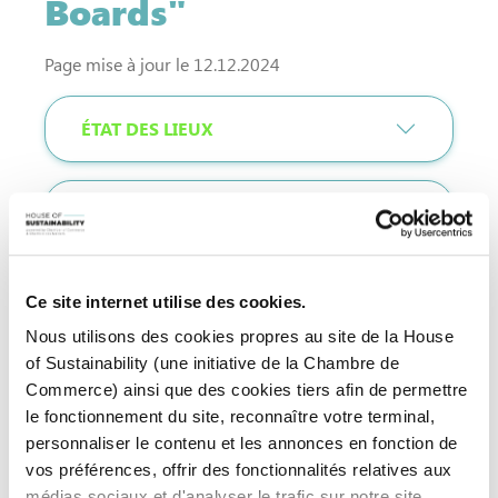
Boards"
Page mise à jour le 12.12.2024
ÉTAT DES LIEUX
OBJECTIF
EST-CE QUE CELA ME CONCERNE ?
Ce site internet utilise des cookies.
Nous utilisons des cookies propres au site de la House
of Sustainability (une initiative de la Chambre de
QUELS DEVOIRS POUR MON
Commerce) ainsi que des cookies tiers afin de permettre
ENTREPRISE ?
le fonctionnement du site, reconnaître votre terminal,
personnaliser le contenu et les annonces en fonction de
vos préférences, offrir des fonctionnalités relatives aux
QUELLES SANCTIONS ?
médias sociaux et d'analyser le trafic sur notre site