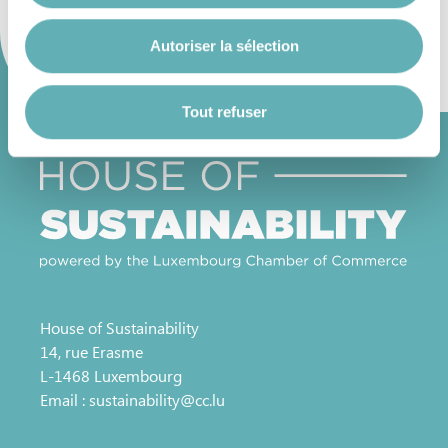
Autoriser la sélection
Vous avez la possibilité de modifier ou retirer votre
consentement à tout moment en cliquant sur l’icône
flottante en bas à gauche de chaque page.
Tout refuser
Pour de plus amples informations sur la manière dont
nous utilisons les cookies et sommes amenés à traiter
vos données personnelles, vous pouvez consulter notre
Charte d’usage des cookies
et notre
Politique de
protection des données personnelles
.
House of Sustainability
14, rue Erasme
L-1468 Luxembourg
Email :
sustainability@cc.lu