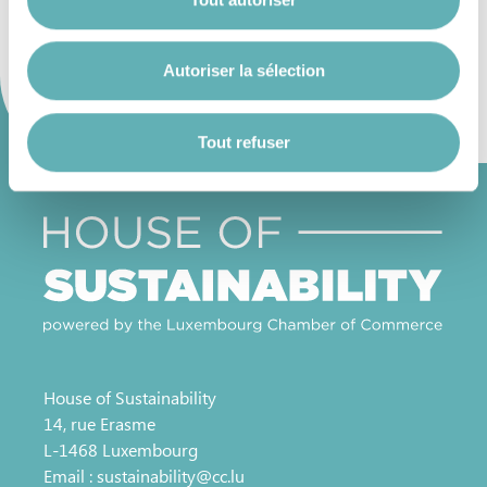
Autoriser la sélection
Vous avez la possibilité de modifier ou retirer votre
consentement à tout moment en cliquant sur l’icône
flottante en bas à gauche de chaque page.
Tout refuser
Pour de plus amples informations sur la manière dont
nous utilisons les cookies et sommes amenés à traiter
vos données personnelles, vous pouvez consulter notre
Charte d’usage des cookies
et notre
Politique de
protection des données personnelles
.
House of Sustainability
14, rue Erasme
L-1468 Luxembourg
Email :
sustainability@cc.lu