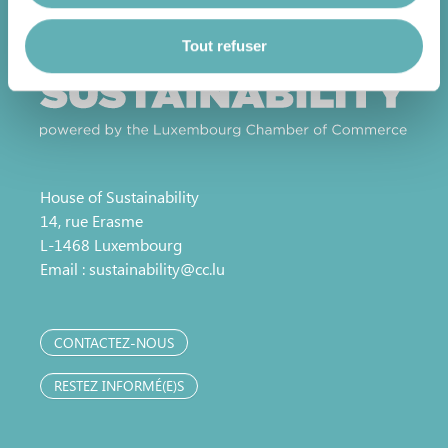
consentement à tout moment en cliquant sur l’icône
flottante en bas à gauche de chaque page.
Tout refuser
Pour de plus amples informations sur la manière dont
nous utilisons les cookies et sommes amenés à traiter
vos données personnelles, vous pouvez consulter notre
Charte d’usage des cookies
et notre
Politique de
House of Sustainability
protection des données personnelles
.
14, rue Erasme
L-1468 Luxembourg
Email :
sustainability@cc.lu
CONTACTEZ-NOUS
RESTEZ INFORMÉ(E)S