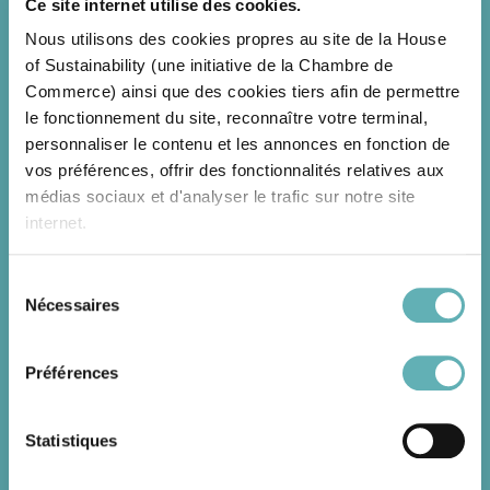
Ce site internet utilise des cookies.
partage d'électricité, le cadre légal applicable au
Nous utilisons des cookies propres au site de la House
Luxembourg ainsi que les différents outils
of Sustainability (une initiative de la Chambre de
permettant aux entreprises de développer des
Commerce) ainsi que des cookies tiers afin de permettre
projets d'autoconsommation collective et de
le fonctionnement du site, reconnaître votre terminal,
communautés énergétiques.
personnaliser le contenu et les annonces en fonction de
vos préférences, offrir des fonctionnalités relatives aux
Enfin, les participants ont pu découvrir un retour
médias sociaux et d'analyser le trafic sur notre site
d'expérience consacré à la mise en œuvre d'une
internet.
communauté énergétique. Eric Kluckers
(Administrateur délégué de Contern SA), Yannis
Sélection
Xydias (Director & Co-Founding Partner de Manso
Nécessaires
du
Group) et Joël Da Cruz Antunes (Engineer & Project
Grâce au présent bandeau, vous pouvez accepter,
consentement
Manager in Energy Transition chez LENERGA) ont
refuser ou configurer les cookies selon vos préférences,
partagé leur expérience de terrain en présentant les
à l’exception des cookies strictement nécessaires au
Préférences
différentes étapes de développement du projet, les
fonctionnement du site. Une description des différents
bénéfices du partage d'électricité ainsi que les
cookies est accessible sous l’onglet « Détails » ci-
Statistiques
principaux défis techniques, organisationnels et
dessus.
réglementaires rencontrés lors de sa mise en œuvre.