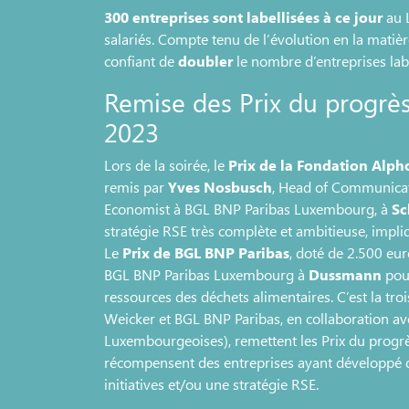
300 entreprises sont labellisées à ce jour
au 
salariés. Compte tenu de l’évolution en la matière
confiant de
doubler
le nombre d’entreprises labe
Remise des Prix du progrè
2023
Lors de la soirée, le
Prix de la Fondation Alp
remis par
Yves Nosbusch
, Head of Communicati
Economist à BGL BNP Paribas Luxembourg, à
Sc
stratégie RSE très complète et ambitieuse, impli
Le
Prix de BGL BNP Paribas
, doté de 2.500 eu
BGL BNP Paribas Luxembourg à
Dussmann
pour
ressources des déchets alimentaires. C’est la t
Weicker et BGL BNP Paribas, en collaboration ave
Luxembourgeoises), remettent les Prix du progrè
récompensent des entreprises ayant développé 
initiatives et/ou une stratégie RSE.