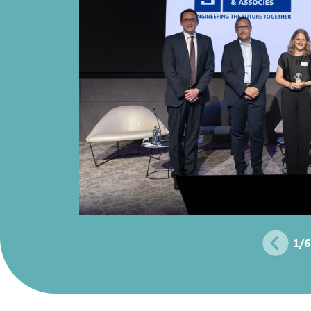
1
/
6