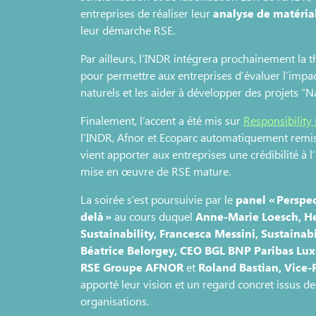
entreprises de réaliser leur
analyse de matéria
leur démarche RSE.
Par ailleurs, l’INDR intégrera prochainement la 
pour permettre aux entreprises d’évaluer l’impac
naturels et les aider à développer des projets “N
Finalement, l’accent a été mis sur
Responsibility
l’INDR, Afnor et Ecoparc automatiquement remis 
vient apporter aux entreprises une crédibilité à 
mise en œuvre de RSE mature.
La soirée s’est poursuivie par le
panel « Perspec
delà »
au cours duquel
Anne-Marie Loesch, He
Sustainability, Francesca Messini, Sustaina
Béatrice Belorgey, CEO BGL BNP Paribas Lu
RSE Groupe AFNOR
et
Roland Bastian,
Vice-
apporté leur vision et un regard concret issus de
organisations.