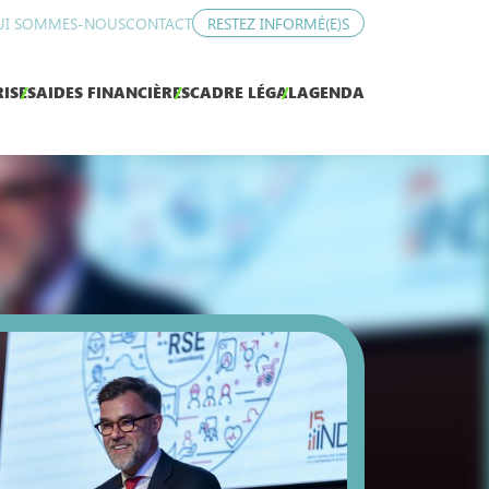
UI SOMMES-NOUS
CONTACT
RESTEZ INFORMÉ(E)S
ISES
AIDES FINANCIÈRES
CADRE LÉGAL
AGENDA