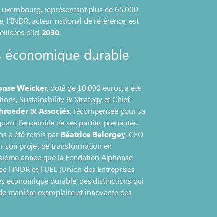
Luxembourg, représentant plus de 65.000
, l’INDR, acteur national de référence, est
llisées d’ici
2030
.
s économique durable
honse Weicker
, doté de 10.000 euros, a été
ons, Sustainability & Strategy et Chief
hroeder & Associés
, récompensée pour sa
quant l’ensemble de ses parties prenantes.
ros a été remis par
Béatrice Belorgey
, CEO
 son projet de transformation en
roisième année que la Fondation Alphonse
c l’INDR et l’UEL (Union des Entreprises
s économique durable, des distinctions qui
de manière exemplaire et innovante des