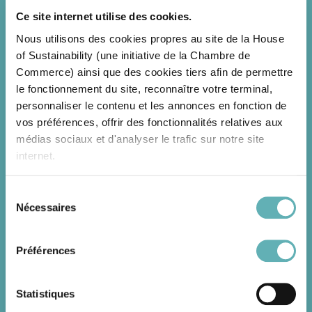
déployées sur infrastructures ferroviaires, éoliennes
Ce site internet utilise des cookies.
de taille moyenne adaptées à des sites industriels,
Nous utilisons des cookies propres au site de la House
analyses environnementales via données satellites,
of Sustainability (une initiative de la Chambre de
solutions de végétalisation urbaine, technologies de
Commerce) ainsi que des cookies tiers afin de permettre
prolongation de la durée de vie des batteries,
le fonctionnement du site, reconnaître votre terminal,
réutilisation de matériaux complexes dans la
personnaliser le contenu et les annonces en fonction de
construction, ou encore éseaux de caméras alimentés
vos préférences, offrir des fonctionnalités relatives aux
par l’IA pour détecter et localiser les incendies de
médias sociaux et d'analyser le trafic sur notre site
forêt.
internet.
Point d’orgue de la visite, la réception officielle à la
Résidence de S.E. Marc Ungeheuer, Ambassadeur du
Sélection
Grand-Duché de Luxembourg en France, a offert une
Nécessaires
du
Grâce au présent bandeau, vous pouvez accepter,
plateforme précieuse d’échanges entre acteurs
consentement
refuser ou configurer les cookies selon vos préférences,
luxembourgeois et partenaires internationaux.
à l’exception des cookies strictement nécessaires au
Préférences
fonctionnement du site. Une description des différents
Avec une présence croissante et de plus en plus
cookies est accessible sous l’onglet « Détails » ci-
visible, le Luxembourg continue de renforcer sa
Statistiques
dessus.
position comme acteur proactif de la construction