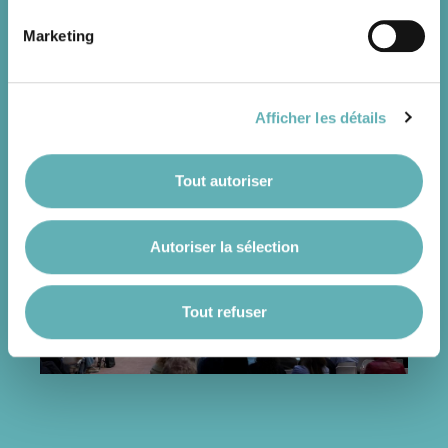
d’une économie mondiale durable.
Marketing
Photos: © ChangeNow / Chambre de Commerce /
Il est précisé que la navigation sur le site et certaines
Wabisabi Photographie – Sabrina Atmadjaya
fonctionnalités (ex : lecture de vidéos, partage sur les
réseaux sociaux, sauvegarde des préférences de lecture
Afficher les détails
vidéo, personnalisation de l’affichage du site) peuvent
être affectées en cas de refus de tous les cookies ou des
cookies non nécessaires.
Tout autoriser
Autoriser la sélection
Vous avez la possibilité de modifier ou retirer votre
consentement à tout moment en cliquant sur l’icône
flottante en bas à gauche de chaque page.
Tout refuser
Pour de plus amples informations sur la manière dont
nous utilisons les cookies et sommes amenés à traiter
vos données personnelles, vous pouvez consulter notre