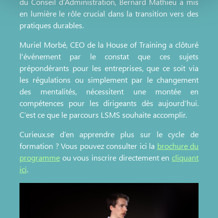
du Conseil d’Administration, Bernard Mathieu a mis
nous utilisons les cookies et sommes amenés à traiter
en lumière le rôle crucial dans la transition vers des
vos données personnelles, vous pouvez consulter notre
pratiques durables.
Charte d’usage des cookies
et notre
Politique de
protection des données personnelles
.
Muriel Morbé, CEO de la House of Training a clôturé
l'événement par le constat que ces sujets
prépondérants pour les entreprises, que ce soit via
les régulations ou simplement par le changement
des mentalités, nécessitent une montée en
compétences pour les dirigeants dès aujourd’hui.
C’est ce que le parcours LSMS souhaite accomplir.
Curieux.se d’en apprendre plus sur le cycle de
formation ? Vous pouvez consulter ici la
brochure du
programme
ou vous inscrire directement en
cliquant
ici
.