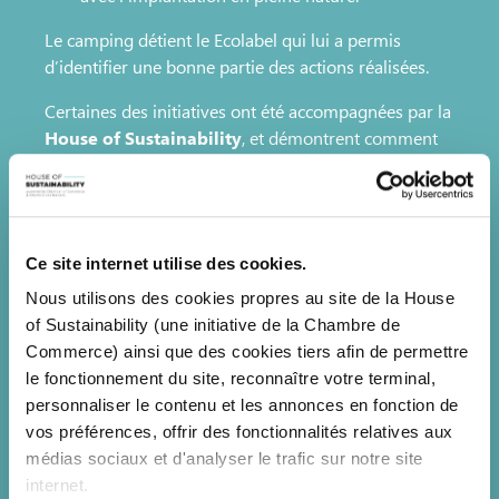
Le camping détient le Ecolabel qui lui a permis
d’identifier une bonne partie des actions réalisées.
Certaines des initiatives ont été accompagnées par la
House of Sustainability
, et démontrent comment
des entreprises locales peuvent allier rentabilité,
confort et respect de l’environnement.
🔗
Écouter le reportage complet (en luxembourgeois)
Ce site internet utilise des cookies.
Nous utilisons des cookies propres au site de la House
of Sustainability (une initiative de la Chambre de
Dans l’interview,
Christiane Kleer
s’entretient avec
Commerce) ainsi que des cookies tiers afin de permettre
Sabrina Kohn
, Senior Sustainability Advisor à la
le fonctionnement du site, reconnaître votre terminal,
House of Sustainability
, qui présente notre rôle
personnaliser le contenu et les annonces en fonction de
auprès des entreprises luxembourgeoises :
vos préférences, offrir des fonctionnalités relatives aux
médias sociaux et d'analyser le trafic sur notre site
sensibilisation via des conférences et ateliers
internet.