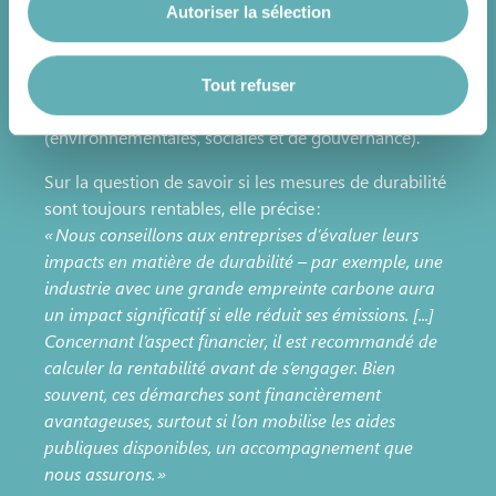
Elle rappelle que les sujets et défis de la durabilité se
Autoriser la sélection
Vous avez la possibilité de modifier ou retirer votre
retrouvent dans tous les secteurs, mais que leur mise
consentement à tout moment en cliquant sur l’icône
en œuvre doit être adaptée à chaque activité. La
flottante en bas à gauche de chaque page.
House of Sustainability adopte ainsi une approche
Tout refuser
holistique, couvrant l’ensemble des dimensions ESG
(environnementales, sociales et de gouvernance).
Pour de plus amples informations sur la manière dont
Sur la question de savoir si les mesures de durabilité
nous utilisons les cookies et sommes amenés à traiter
sont toujours rentables, elle précise :
vos données personnelles, vous pouvez consulter notre
« Nous conseillons aux entreprises d’évaluer leurs
Charte d’usage des cookies
et notre
Politique de
impacts en matière de durabilité – par exemple, une
protection des données personnelles
.
industrie avec une grande empreinte carbone aura
un impact significatif si elle réduit ses émissions. [...]
Concernant l’aspect financier, il est recommandé de
calculer la rentabilité avant de s’engager. Bien
souvent, ces démarches sont financièrement
avantageuses, surtout si l’on mobilise les aides
publiques disponibles, un accompagnement que
nous assurons. »