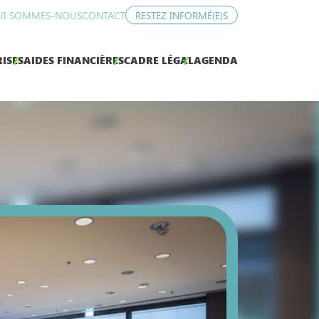
UI SOMMES-NOUS
CONTACT
RESTEZ INFORMÉ(E)S
ISES
AIDES FINANCIÈRES
CADRE LÉGAL
AGENDA