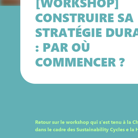
[WORKSHOP]
CONSTRUIRE SA
STRATÉGIE DUR
: PAR OÙ
COMMENCER ?
Retour sur le workshop qui s'est tenu à la 
dans le cadre des Sustainability Cycles e la 