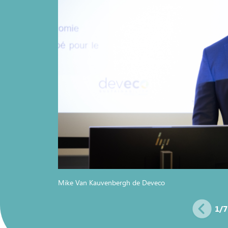
Mike Van Kauvenbergh de Deveco
1
/
7