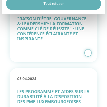
flottante en bas à gauche de chaque page.
Tout refuser
16.04.2024
"RAISON D'ÊTRE, GOUVERNANCE
Pour de plus amples informations sur la manière dont
& LEADERSHIP: LA FORMATION
nous utilisons les cookies et sommes amenés à traiter
COMME CLÉ DE RÉUSSITE" : UNE
vos données personnelles, vous pouvez consulter notre
CONFÉRENCE ÉCLAIRANTE ET
INSPIRANTE
Charte d’usage des cookies
et notre
Politique de
protection des données personnelles
.
03.04.2024
LES PROGRAMME ET AIDES SUR LA
DURABILITÉ À LA DISPOSITION
DES PME LUXEMBOURGEOISES