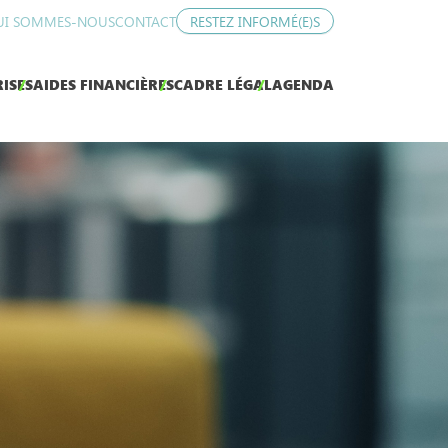
UI SOMMES-NOUS
CONTACT
RESTEZ INFORMÉ(E)S
ISES
AIDES FINANCIÈRES
CADRE LÉGAL
AGENDA