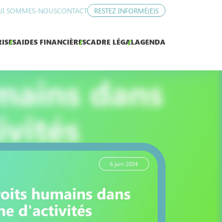
UI SOMMES-NOUS
CONTACT
RESTEZ INFORMÉ(E)S
ISES
AIDES FINANCIÈRES
CADRE LÉGAL
AGENDA