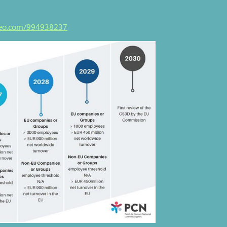
meo.com/994938237