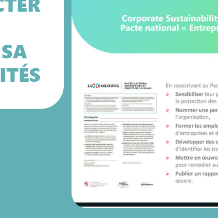
CTER
 SA
ITÉS