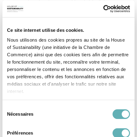
entreprises dans la transposition de l’égalité entre
femmes et hommes dans trois domaines prioritaires,
à savoir :
l’égalité de traitement des femmes et des
Ce site internet utilise des cookies.
hommes dans la vie professionnelle avec égalité
Nous utilisons des cookies propres au site de la House
de salaire pour un travail égal ou de valeur
of Sustainability (une initiative de la Chambre de
égale, l'égalité au niveau du recrutement et de
Commerce) ainsi que des cookies tiers afin de permettre
l'engagement, l'égalité au niveau de la
le fonctionnement du site, reconnaître votre terminal,
formation et des qualification professionnelles,
personnaliser le contenu et les annonces en fonction de
l'égalité en matière de culture d’entreprise,
vos préférences, offrir des fonctionnalités relatives aux
l’égalité des femmes et des hommes dans la
médias sociaux et d'analyser le trafic sur notre site
prise de décision avec égalité dans la formation
internet.
et la promotion professionnelles et accès égal
des femmes et des hommes aux postes à
Sélection
responsabilité,
Nécessaires
du
Grâce au présent bandeau, vous pouvez accepter,
l’égalité des femmes et des hommes dans la
consentement
refuser ou configurer les cookies selon vos préférences,
conciliation de la vie professionnelle et de la vie
à l’exception des cookies strictement nécessaires au
privée.
Préférences